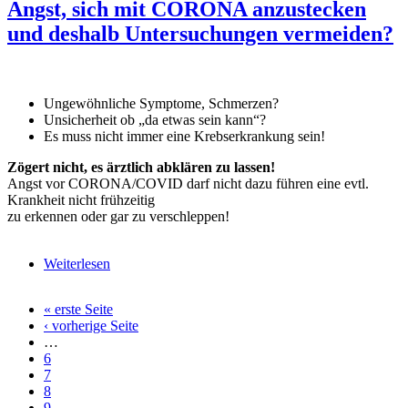
Angst, sich mit CORONA anzustecken
und deshalb Untersuchungen vermeiden?
Ungewöhnliche Symptome, Schmerzen?
Unsicherheit ob „da etwas sein kann“?
Es muss nicht immer eine Krebserkrankung sein!
Zögert nicht, es ärztlich abklären zu lassen!
Angst vor CORONA/COVID darf nicht dazu führen eine evtl.
Krankheit nicht frühzeitig
zu erkennen oder gar zu verschleppen!
Weiterlesen
über Angst, sich mit CORONA anzustecken und
deshalb Untersuchungen vermeiden?
« erste Seite
Seiten
‹ vorherige Seite
…
6
7
8
9