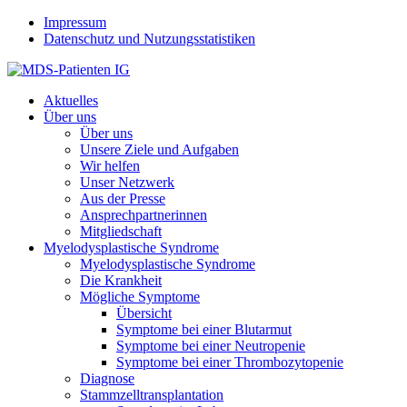
Jump to navigation
Impressum
Datenschutz und Nutzungsstatistiken
Aktuelles
Über uns
Über uns
Unsere Ziele und Aufgaben
Wir helfen
Unser Netzwerk
Aus der Presse
Ansprechpartnerinnen
Mitgliedschaft
Myelodysplastische Syndrome
Myelodysplastische Syndrome
Die Krankheit
Mögliche Symptome
Übersicht
Symptome bei einer Blutarmut
Symptome bei einer Neutropenie
Symptome bei einer Thrombozytopenie
Diagnose
Stammzelltransplantation