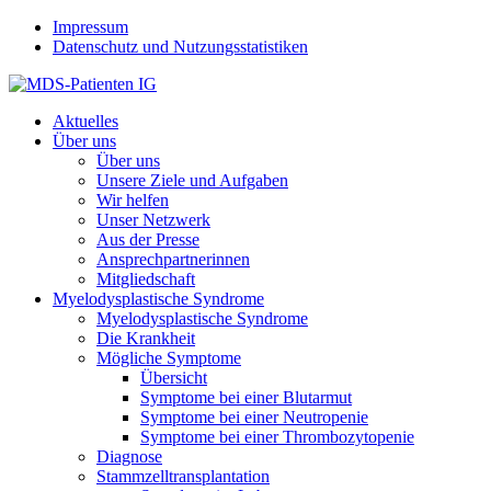
Jump to navigation
Impressum
Datenschutz und Nutzungsstatistiken
Aktuelles
Über uns
Über uns
Unsere Ziele und Aufgaben
Wir helfen
Unser Netzwerk
Aus der Presse
Ansprechpartnerinnen
Mitgliedschaft
Myelodysplastische Syndrome
Myelodysplastische Syndrome
Die Krankheit
Mögliche Symptome
Übersicht
Symptome bei einer Blutarmut
Symptome bei einer Neutropenie
Symptome bei einer Thrombozytopenie
Diagnose
Stammzelltransplantation