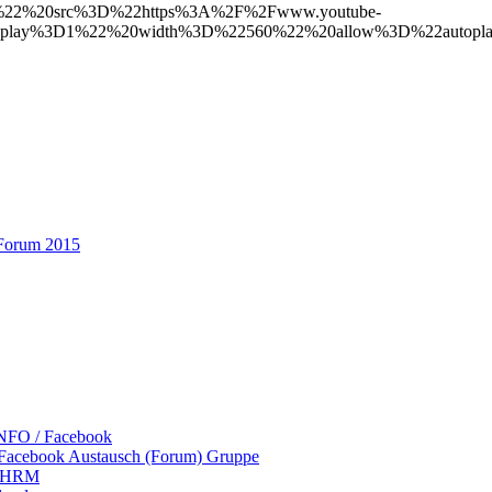
%22%20src%3D%22https%3A%2F%2Fwww.youtube-
oplay%3D1%22%20width%3D%22560%22%20allow%3D%22autop
-Forum 2015
NFO / Facebook
 Facebook Austausch (Forum) Gruppe
 LHRM