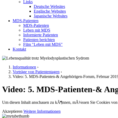
Links
Deutsche Websites
Englische Websites
Japanische Websites
MDS-Patienten
MDS-Patienten
Leben mit MDS
Informierte Patienten
Patienten berichten
Film "Leben mit MDS"
Kontakt
Informationen
›
Vorträge von Patiententagen
›
Sie sind hier
Video: 5. MDS-Patienten-& Angehörigen-Forum, Februar 201
Video: 5. MDS-Patienten-& An
Um diesen Inhalt anschauen zu kÃ¶nnen, mÃ¼ssen Sie Cookies von 
Akzeptieren
Weitere Informationen