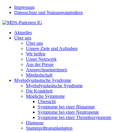
Jump to navigation
Impressum
Datenschutz und Nutzungsstatistiken
Aktuelles
Über uns
Über uns
Unsere Ziele und Aufgaben
Wir helfen
Unser Netzwerk
Aus der Presse
Ansprechpartnerinnen
Mitgliedschaft
Myelodysplastische Syndrome
Myelodysplastische Syndrome
Die Krankheit
Mögliche Symptome
Übersicht
Symptome bei einer Blutarmut
Symptome bei einer Neutropenie
Symptome bei einer Thrombozytopenie
Diagnose
Stammzelltransplantation