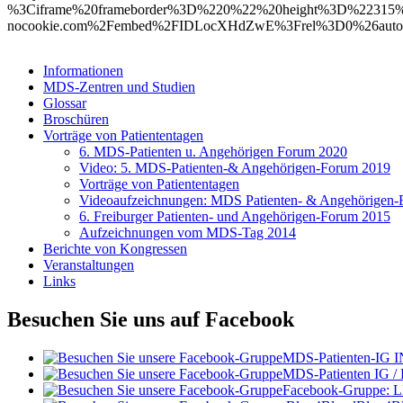
%3Ciframe%20frameborder%3D%220%22%20height%3D%22315
nocookie.com%2Fembed%2FIDLocXHdZwE%3Frel%3D0%26aut
Informationen
MDS-Zentren und Studien
Glossar
Broschüren
Vorträge von Patiententagen
6. MDS-Patienten u. Angehörigen Forum 2020
Video: 5. MDS-Patienten-& Angehörigen-Forum 2019
Vorträge von Patiententagen
Videoaufzeichnungen: MDS Patienten- & Angehörigen
6. Freiburger Patienten- und Angehörigen-Forum 2015
Aufzeichnungen vom MDS-Tag 2014
Berichte von Kongressen
Veranstaltungen
Links
Besuchen Sie uns auf Facebook
MDS-Patienten-IG I
MDS-Patienten IG /
Facebook-Gruppe: