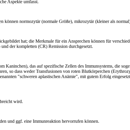
liche Aspekte umfasst.
 können normozytär (normale Größe), mikrozytär (kleiner als normal) 
rückgebildet hat; die Merkmale für ein Ansprechen können für verschie
 und der kompletten (CR) Remission durchgesetzt.
vom Kaninchen), das auf spezifische Zellen des Immunsystems, die so
hren, so dass weder Transfusionen von roten Blutkörperchen (Erythro
genannten "schweren aplastischen Anämie", mit gutem Erfolg eingese
breicht wird.
rden und ggf. eine Immunreaktion hervorrufen können.