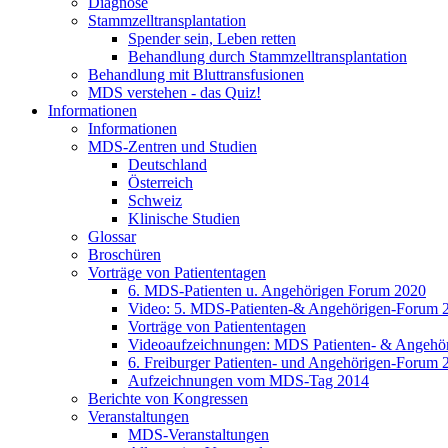
Diagnose
Stammzelltransplantation
Spender sein, Leben retten
Behandlung durch Stammzelltransplantation
Behandlung mit Bluttransfusionen
MDS verstehen - das Quiz!
Informationen
Informationen
MDS-Zentren und Studien
Deutschland
Österreich
Schweiz
Klinische Studien
Glossar
Broschüren
Vorträge von Patiententagen
6. MDS-Patienten u. Angehörigen Forum 2020
Video: 5. MDS-Patienten-& Angehörigen-Forum 
Vorträge von Patiententagen
Videoaufzeichnungen: MDS Patienten- & Angehö
6. Freiburger Patienten- und Angehörigen-Forum 
Aufzeichnungen vom MDS-Tag 2014
Berichte von Kongressen
Veranstaltungen
MDS-Veranstaltungen