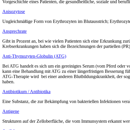
Vorgeschichte eines Patienten, die gesundheitliche, soziale und beruf
Anisozytose
Ungleichmäßige Form von Erythrozyten im Blutausstrich; Erythrozyten
Ansprechrate
Gibt in Prozent an, bei wie vielen Patienten sich eine Erkrankung zu
Krebserkrankungen haben sich die Bezeichnungen der partiellen (PR)
Anti-Thymozyten-Globulin (ATG)
Bei ATG handelt es sich um ein gereinigtes Serum (vom Pferd oder 
kann eine Behandlung mit ATG zu einer längerfristigen Besserung fü
ATG-Therapie wird bei einer anderen Blutbildungskrankheit, der so
haben.
Antibiotikum / Antibiotika
Eine Substanz, die zur Bekämpfung von bakteriellen Infektionen vera
Antigene
Strukturen auf der Zelloberfläche, die vom Immunsystem erkannt we