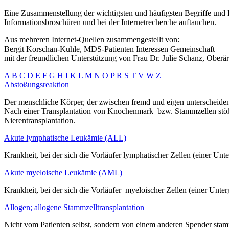
Eine Zusammenstellung der wichtigsten und häufigsten Begriffe un
Informationsbroschüren und bei der Internetrecherche auftauchen.
Aus mehreren Internet-Quellen zusammengestellt von:
Bergit Korschan-Kuhle, MDS-Patienten Interessen Gemeinschaft
mit der freundlichen Unterstützung von Frau Dr. Julie Schanz, Ober
A
B
C
D
E
F
G
H
I
K
L
M
N
O
P
R
S
T
V
W
Z
Abstoßungsreaktion
Der menschliche Körper, der zwischen fremd und eigen unterscheiden 
Nach einer Transplantation von Knochenmark bzw. Stammzellen stößt i
Nierentransplantation.
Akute lymphatische Leukämie (ALL)
Krankheit, bei der sich die Vorläufer lymphatischer Zellen (einer U
Akute myeloische Leukämie (AML)
Krankheit, bei der sich die Vorläufer myeloischer Zellen (einer Unt
Allogen; allogene Stammzelltransplantation
Nicht vom Patienten selbst, sondern von einem anderen Spender sta