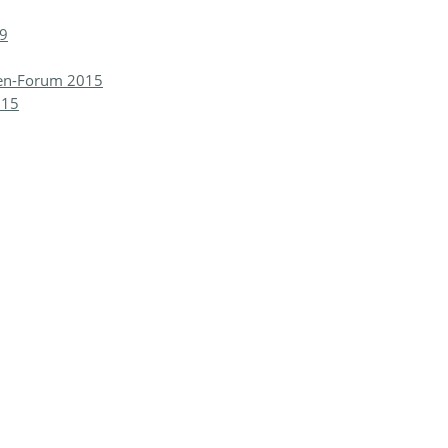
19
gen-Forum 2015
015