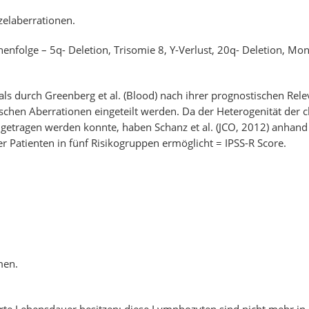
zelaberrationen.
henfolge – 5q- Deletion, Trisomie 8, Y-Verlust, 20q- Deletion, Mon
rch Greenberg et al. (Blood) nach ihrer prognostischen Relevan
schen Aberrationen eingeteilt werden. Da der Heterogenität der
getragen werden konnte, haben Schanz et al. (JCO, 2012) anhan
r Patienten in fünf Risikogruppen ermöglicht = IPSS-R Score.
men.