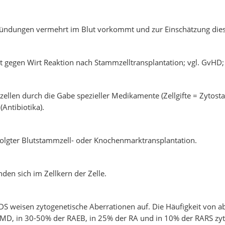
tzündungen vermehrt im Blut vorkommt und zur Einschätzung die
 gegen Wirt Reaktion nach Stammzelltransplantation; vgl. GvHD; 
ellen durch die Gabe spezieller Medikamente (Zellgifte = Zytosta
Antibiotika).
folgter Blutstammzell- oder Knochenmarktransplantation.
den sich im Zellkern der Zelle.
S weisen zytogenetische Aberrationen auf. Die Häufigkeit von a
MD, in 30-50% der RAEB, in 25% der RA und in 10% der RARS zy