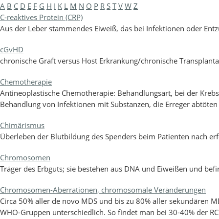
A
B
C
D
E
F
G
H
I
K
L
M
N
O
P
R
S
T
V
W
Z
C-reaktives Protein (CRP)
Aus der Leber stammendes Eiweiß, das bei Infektionen oder En
cGvHD
chronische Graft versus Host Erkrankung/chronische Transplantat
Chemotherapie
Antineoplastische Chemotherapie: Behandlungsart, bei der Krebsz
Behandlung von Infektionen mit Substanzen, die Erreger abtöten (
Chimärismus
Überleben der Blutbildung des Spenders beim Patienten nach er
Chromosomen
Träger des Erbguts; sie bestehen aus DNA und Eiweißen und befin
Chromosomen-Aberrationen, chromosomale Veränderungen
Circa 50% aller de novo MDS und bis zu 80% aller sekundären MD
WHO-Gruppen unterschiedlich. So findet man bei 30-40% der RC