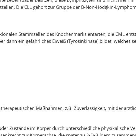
erte Lebensdauer besitzen; diese Lymphozyten sind nicht mehr
Blutzellen. Die CLL gehört zur Gruppe der B-Non-Hodgkin-Lymphom
klonalen Stammzellen des Knochenmarks entarten; die CML entst
dann ein gefährliches Eiweiß (Tyrosinkinase) bildet, welches se
nd therapeutischen Maßnahmen, z.B. Zuverlässigkeit, mit der ärzt
oder Zustände im Körper durch unterschiedliche physikalische V
" senkrecht zur Körperachse, die später zu 3-D-Bildern zusammen