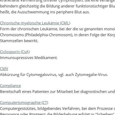
Krankhafte Vermehrung unreifer Lymphozyten, die eine verläng
behindern gleichzeitig die Bildung anderer funktionstüchtiger 
heißt, die Ausschwemmung ins periphere Blut aus.
Chronische myeloische Leukämie (CML)
Form der chronischen Leukämie, bei der die so genannten mono
Chromosoms (Philadelphia-Chromosom), in deren Folge der Körper 
Stammzellen bewirkt.
Ciclosporin (CsA)
Immunsupressives Medikament.
CMV
Abkürzung für Cytomegalovirus, vgl. auch Zytomegalie-Virus.
Compliance
Bereitschaft eines Patienten zur Mitarbeit bei diagnostischen u
Computertomographie (CT)
Computergestütztes, bildgebendes Verfahren, bei dem Prozesse 
Resonance oder Röntgen); die Bilderhebung erfolgt in "Scheiben