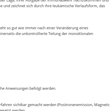
 in der Lage, ihrer Aufgabe der Immunabwehr nachzukommen und
e und zeichnet sich durch ihre leukämische Verlaufsform, das
eht so gut wie immer nach einer Veränderung eines
inerseits die unkontrollierte Teilung der monoklonalen
liche Anweisungen befolgt werden.
erfahren sichtbar gemacht werden (Positronenemission, Magnetic
gesetzt werden.