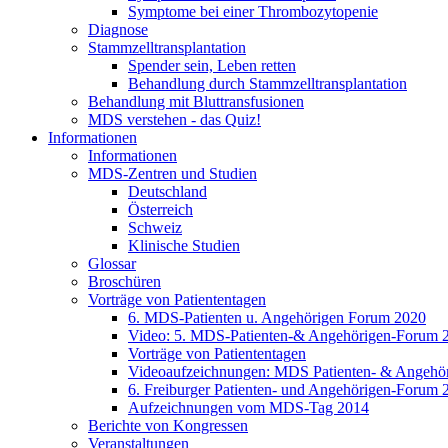
Symptome bei einer Thrombozytopenie
Diagnose
Stammzelltransplantation
Spender sein, Leben retten
Behandlung durch Stammzelltransplantation
Behandlung mit Bluttransfusionen
MDS verstehen - das Quiz!
Informationen
Informationen
MDS-Zentren und Studien
Deutschland
Österreich
Schweiz
Klinische Studien
Glossar
Broschüren
Vorträge von Patiententagen
6. MDS-Patienten u. Angehörigen Forum 2020
Video: 5. MDS-Patienten-& Angehörigen-Forum 
Vorträge von Patiententagen
Videoaufzeichnungen: MDS Patienten- & Angehö
6. Freiburger Patienten- und Angehörigen-Forum 
Aufzeichnungen vom MDS-Tag 2014
Berichte von Kongressen
Veranstaltungen