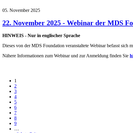
05. November 2025
22. November 2025 - Webinar der MDS Fou
HINWEIS - Nur in englischer Sprache
Dieses von der MDS Foundation veranstaltete Webinar befasst sich m
Nähere Informationen zum Webinar und zur Anmeldung finden Sie
h
1
Seiten
2
3
4
5
6
7
8
9
…