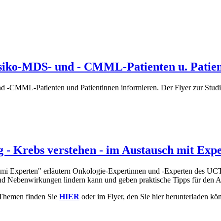
LHRM Rüsselsheim
risiko-MDS- und - CMML-Patienten u. Patie
nd -CMML-Patienten und Patientinnen informieren. Der Flyer zur Stud
ko-MDS- und - CMML-Patienten u. Patientinnen
- Krebs verstehen - im Austausch mit Exp
 mi Experten" erläutern Onkologie-Expertinnen und -Experten des UCT
nd Nebenwirkungen lindern kann und geben praktische Tipps für den Al
d Themen finden Sie
HIER
oder im Flyer, den Sie hier herunterladen kö
ebs verstehen - im Austausch mit Experten