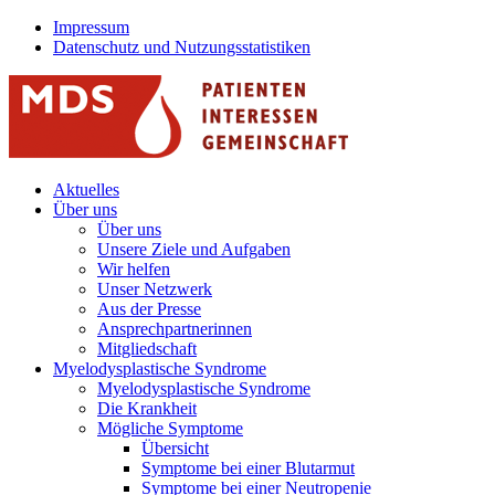
Jump to navigation
Impressum
Datenschutz und Nutzungsstatistiken
Aktuelles
Über uns
Über uns
Unsere Ziele und Aufgaben
Wir helfen
Unser Netzwerk
Aus der Presse
Ansprechpartnerinnen
Mitgliedschaft
Myelodysplastische Syndrome
Myelodysplastische Syndrome
Die Krankheit
Mögliche Symptome
Übersicht
Symptome bei einer Blutarmut
Symptome bei einer Neutropenie