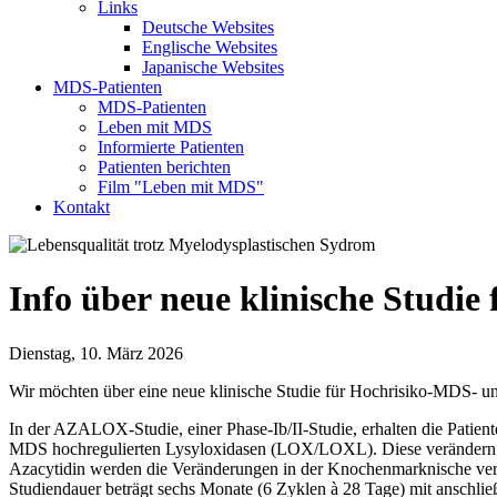
Links
Deutsche Websites
Englische Websites
Japanische Websites
MDS-Patienten
MDS-Patienten
Leben mit MDS
Informierte Patienten
Patienten berichten
Film "Leben mit MDS"
Kontakt
Info über neue klinische Studi
Dienstag, 10. März 2026
Wir möchten über eine neue klinische Studie für Hochrisiko-MDS- u
In der AZALOX-Studie, einer Phase-Ib/II-Studie, erhalten die Patie
MDS hochregulierten Lysyloxidasen (LOX/LOXL). Diese verändern d
Azacytidin werden die Veränderungen in der Knochenmarknische ver
Studiendauer beträgt sechs Monate (6 Zyklen à 28 Tage) mit anschl