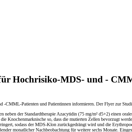
e für Hochrisiko-MDS- und - CMM
nd -CMML-Patienten und Patientinnen informieren. Der Flyer zur Stud
nten neben der Standardtherapie Azacytidin (75 mg/m² d5+2) einen ora
ie Knochenmarknische so, dass die mutierten Zellen bevorzugt werd
ringert, sodass der MDS-Klon zurückgedrängt wird und die Erythrop
ießender monatlicher Nachbeobachtung für weitere sechs Monate. Eing