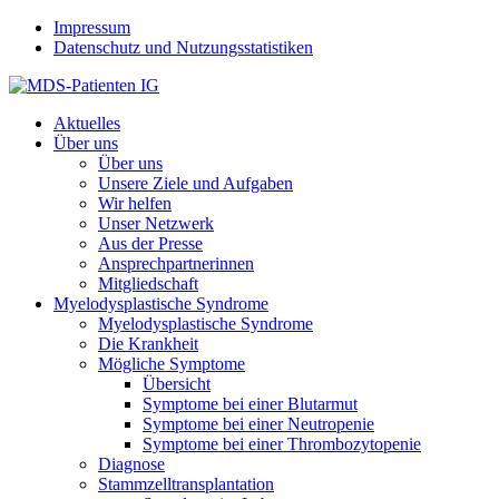
Jump to navigation
Impressum
Datenschutz und Nutzungsstatistiken
Aktuelles
Über uns
Über uns
Unsere Ziele und Aufgaben
Wir helfen
Unser Netzwerk
Aus der Presse
Ansprechpartnerinnen
Mitgliedschaft
Myelodysplastische Syndrome
Myelodysplastische Syndrome
Die Krankheit
Mögliche Symptome
Übersicht
Symptome bei einer Blutarmut
Symptome bei einer Neutropenie
Symptome bei einer Thrombozytopenie
Diagnose
Stammzelltransplantation