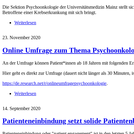
Die Sektion Psychoonkologie der Universitätsmedizin Mainz stellt si
Betroffene einer Krebserkrankung mit sich bringt.
Weiterlesen
über Digitaler "offener psychoonkologischer Aben
23. November 2020
Online Umfrage zum Thema Psychoonkolog
An der Umfrage können Patient*innen ab 18 Jahren mit folgenden 
Hier geht es direkt zur Umfrage (dauert nicht länger als 30 Minuten, 
https://de.research.net/r/onlineumfragepsychoonkologie
.
Weiterlesen
über Online Umfrage zum Thema Psychoonkologie 
14. September 2020
Patienteneinbindung setzt solide Patiente
Patienteneinbindung oder "patient engagement" ist in den letzten 5 J