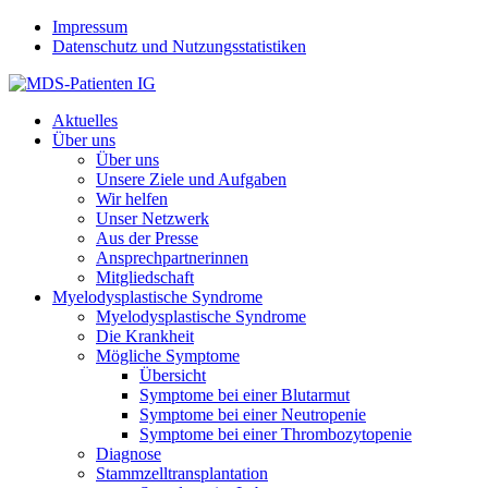
Jump to navigation
Impressum
Datenschutz und Nutzungsstatistiken
Aktuelles
Über uns
Über uns
Unsere Ziele und Aufgaben
Wir helfen
Unser Netzwerk
Aus der Presse
Ansprechpartnerinnen
Mitgliedschaft
Myelodysplastische Syndrome
Myelodysplastische Syndrome
Die Krankheit
Mögliche Symptome
Übersicht
Symptome bei einer Blutarmut
Symptome bei einer Neutropenie
Symptome bei einer Thrombozytopenie
Diagnose
Stammzelltransplantation