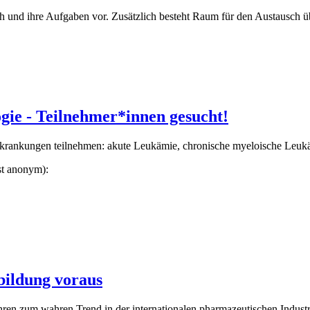
ch und ihre Aufgaben vor. Zusätzlich besteht Raum für den Austausch 
d"
ie - Teilnehmer*innen gesucht!
Erkrankungen teilnehmen: akute Leukämie, chronische myeloische L
ist anonym):
- Teilnehmer*innen gesucht!
nbildung voraus
ahren zum wahren Trend in der internationalen pharmazeutischen Industr