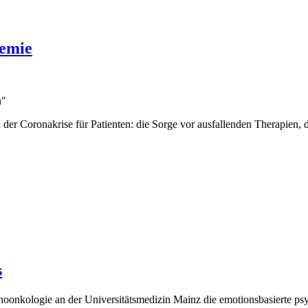
demie
n"
der Coronakrise für Patienten: die Sorge vor ausfallenden Therapien, d
ie
s
hoonkologie an der Universitätsmedizin Mainz die emotionsbasierte ps