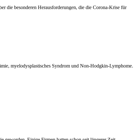
über die besonderen Herausforderungen, die die Corona-Krise für
eukämie, myelodysplastisches Syndrom und Non-Hodgkin-Lymphome.
ie geworden. Einige Firmen hatten schon seit längerer Zeit