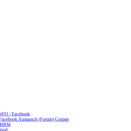
r
NFO / Facebook
 Facebook Austausch (Forum) Gruppe
 LHRM
lood