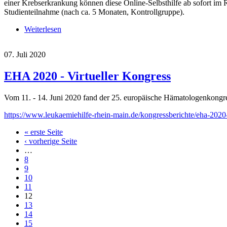
einer Krebserkrankung können diese Online-Selbsthilfe ab sofort im 
Studienteilnahme (nach ca. 5 Monaten, Kontrollgruppe).
Weiterlesen
über Online-Selbsthilfe für Menschen mit Krebs
07. Juli 2020
EHA 2020 - Virtueller Kongress
Vom 11. - 14. Juni 2020 fand der 25. europäische Hämatologenkongress
https://www.leukaemiehilfe-rhein-main.de/kongressberichte/eha-2020
« erste Seite
Seiten
‹ vorherige Seite
…
8
9
10
11
12
13
14
15