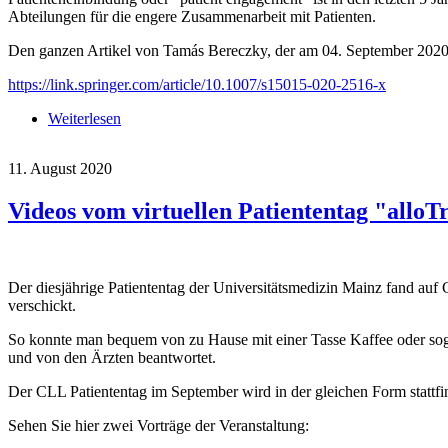
Abteilungen für die engere Zusammenarbeit mit Patienten.
Den ganzen Artikel von Tamás Bereczky, der am 04. September 2020 
https://link.springer.com/article/10.1007/s15015-020-2516-x
Weiterlesen
über Patienteneinbindung setzt solide Patientenbild
11. August 2020
Videos vom virtuellen Patiententag "alloTr
Der diesjährige Patiententag der Universitätsmedizin Mainz fand auf G
verschickt.
So konnte man bequem von zu Hause mit einer Tasse Kaffee oder sogar
und von den Ärzten beantwortet.
Der CLL Patiententag im September wird in der gleichen Form stattf
Sehen Sie hier zwei Vorträge der Veranstaltung: