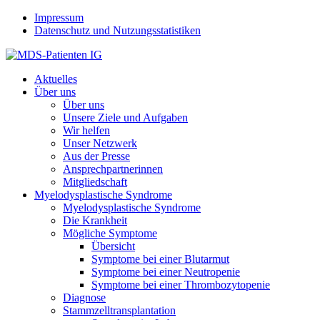
Jump to navigation
Impressum
Datenschutz und Nutzungsstatistiken
Aktuelles
Über uns
Über uns
Unsere Ziele und Aufgaben
Wir helfen
Unser Netzwerk
Aus der Presse
Ansprechpartnerinnen
Mitgliedschaft
Myelodysplastische Syndrome
Myelodysplastische Syndrome
Die Krankheit
Mögliche Symptome
Übersicht
Symptome bei einer Blutarmut
Symptome bei einer Neutropenie
Symptome bei einer Thrombozytopenie
Diagnose
Stammzelltransplantation