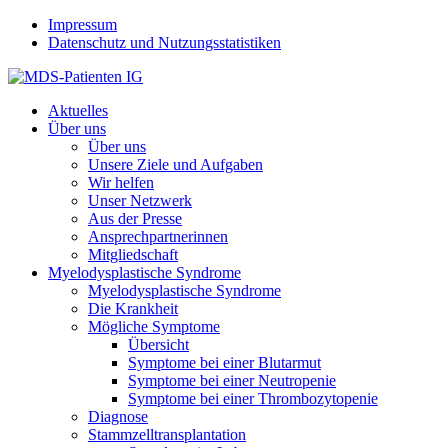
Jump to navigation
Impressum
Datenschutz und Nutzungsstatistiken
Aktuelles
Über uns
Über uns
Unsere Ziele und Aufgaben
Wir helfen
Unser Netzwerk
Aus der Presse
Ansprechpartnerinnen
Mitgliedschaft
Myelodysplastische Syndrome
Myelodysplastische Syndrome
Die Krankheit
Mögliche Symptome
Übersicht
Symptome bei einer Blutarmut
Symptome bei einer Neutropenie
Symptome bei einer Thrombozytopenie
Diagnose
Stammzelltransplantation