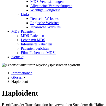
MDS-Veranstaltungen
Allgemeine Veranstaltungen
Wichtige Kongresse
Links
Deutsche Websites
Englische Websites
Japanische Websites
MDS-Patienten
MDS-Patienten
Leben mit MDS
Informierte Patienten
Patienten berichten
Film "Leben mit MDS"
Kontakt
Informationen
›
Glossar
›
Sie sind hier
Haploident
Haploident
Begriff aus der Transplantation bei verwandten Spendern; die Hälfte