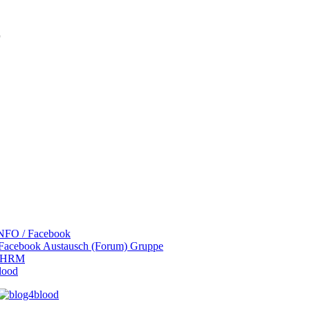
r
NFO / Facebook
 Facebook Austausch (Forum) Gruppe
 LHRM
lood