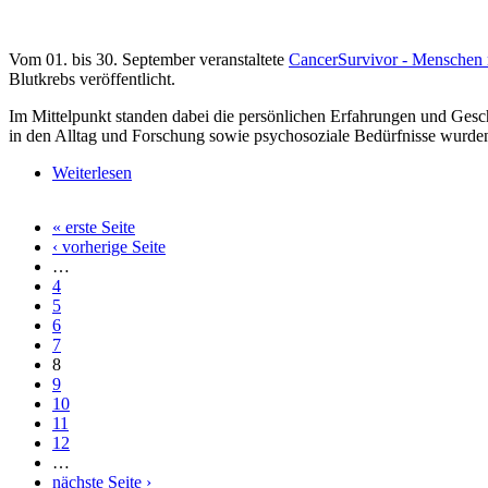
Vom 01. bis 30. September veranstaltete
CancerSurvivor - Menschen 
Blutkrebs veröffentlicht.
Im Mittelpunkt standen dabei die persönlichen Erfahrungen und Ges
in den Alltag und Forschung sowie psychosoziale Bedürfnisse wurde
Weiterlesen
über CancerSurvivor - Blutkrebs - Awareness Awa
« erste Seite
Seiten
‹ vorherige Seite
…
4
5
6
7
8
9
10
11
12
…
nächste Seite ›