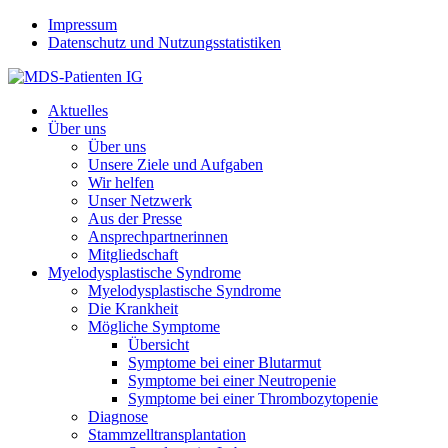
Jump to navigation
Impressum
Datenschutz und Nutzungsstatistiken
Aktuelles
Über uns
Über uns
Unsere Ziele und Aufgaben
Wir helfen
Unser Netzwerk
Aus der Presse
Ansprechpartnerinnen
Mitgliedschaft
Myelodysplastische Syndrome
Myelodysplastische Syndrome
Die Krankheit
Mögliche Symptome
Übersicht
Symptome bei einer Blutarmut
Symptome bei einer Neutropenie
Symptome bei einer Thrombozytopenie
Diagnose
Stammzelltransplantation