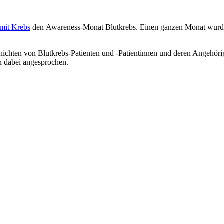
mit Krebs
den Aware­ness-Monat Blut­krebs. Einen ganzen Monat wurde
chichten von Blutkrebs-Patienten und -Patientinnen und deren Angehör
n dabei angesprochen.
rd 2021