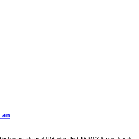
 an
 Hier können sich sowohl Patienten aller GPR MVZ Praxen als auch