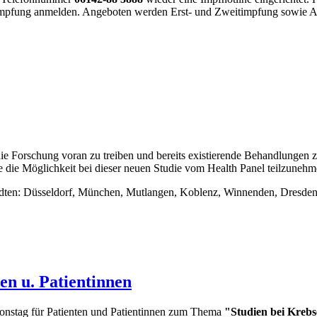
vid-Impfung anmelden. Angeboten werden Erst- und Zweitimpfung sowie
im bietet ab sofort wieder Impfhotline an
e Forschung voran zu treiben und bereits existierende Behandlungen z
 die Möglichkeit bei dieser neuen Studie vom Health Panel teilzunehm
 Städten: Düsseldorf, München, Mutlangen, Koblenz, Winnenden, Dresd
ten u. Patientinnen
onstag für Patienten und Patientinnen zum Thema
"Studien bei Kreb