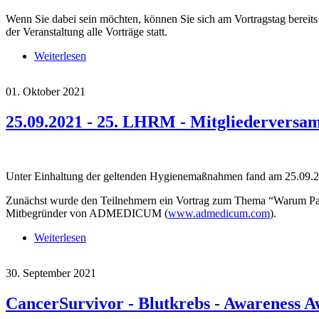
Wenn Sie dabei sein möchten, können Sie sich am Vortragstag bereit
der Veranstaltung alle Vorträge statt.
Weiterlesen
über 13. Nov. 2021 - Informationstag für Patienten 
01. Oktober 2021
25.09.2021 - 25. LHRM - Mitgliedervers
Unter Einhaltung der geltenden Hygienemaßnahmen fand am 25.09.20
Zunächst wurde den Teilnehmern ein Vortrag zum Thema “Warum Patien
Mitbegründer von ADMEDICUM (
www.admedicum.com
).
Weiterlesen
über 25.09.2021 - 25. LHRM - Mitgliederversamm
30. September 2021
CancerSurvivor - Blutkrebs - Awareness 